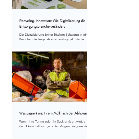
Recycling-Innovation: Wie Digitalisierung die
Entsorgungsbranche verändert
Die Digitalisierung bringt frischen Schwung in eine
Branche, die lange als eher analog galt. Heute
verändert sie nie da gewesene Aspekte der
Kreislaufwirtschaft – von smarter Datennutzung über
automatisierte Sortierung bis zur vollständigen
Rückverfolgbarkeit von Materialien. In der Schweiz
zeigt sich bereits, wie Technologien wie Sensorik,
Künstliche Intelligenz und digitale Plattformen dazu
beitragen, Ressourcen effizienter zu nutzen und
Recyclingprozesse zu optimieren.
Was passiert mit Ihrem Müll nach der Abholung?
Wenn Ihre Tonne oder Ihr Sack entleert wird, endet
damit kein Fall von „aus den Augen, weg aus dem
Sinn“. In der Schweiz beginnt nun ein präzise
abgestimmter Prozess, der dafür sorgt, dass Abfälle