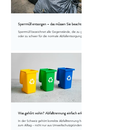
Sperrmüll entsorgen – das müssen Sie beachten
Sperrmüll bezeichnet alle Gegenstände, die zu gross
oder zu schwer für die normale Abfallentsorgung
sind. Dazu zählen vor allem Möbel, Teppiche,
Matratzen, Kinderwagen, Lattenroste, leere Schränke
oder grössere Kunststoffteile. Nicht dazu gehören
Elektrogeräte, Altmetall, Bauschutt oder gefährliche
Abfälle – sie müssen separat entsorgt werden.
Was gehört wohin? Abfalltrennung einfach erklärt
In der Schweiz gehört korrekte Abfalltrennung heute
zum Alltag – nicht nur aus Umweltschutzgründen,
sondern weil Gemeinden und Kantone klare