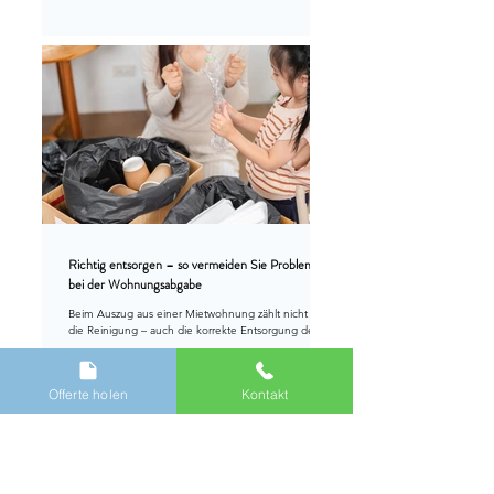
Vorgaben gemacht haben. Das zentrale Recht dafür
bildet unter anderem die Verordnung über die
Vermeidung und die Entsorgung von Abfällen
(VVEA), die Verwertungs- und Recyclingziele sowie
die Pflicht zur Separatsammlung definiert.
Richtig entsorgen – so vermeiden Sie Probleme
bei der Wohnungsabgabe
Beim Auszug aus einer Mietwohnung zählt nicht nur
die Reinigung – auch die korrekte Entsorgung des
Hausrats kann über einen reibungslosen Ablauf
entscheiden. Wer Möbel, Elektrogeräte oder
Sperrmüll erst kurz vor der Wohnungsübergabe
Offerte holen
Kontakt
loswerden will, wird häufig unter Zeitdruck geraten.
Und genau dann entstehen oft Zusatzkosten oder
Konflikte mit der Verwaltung.