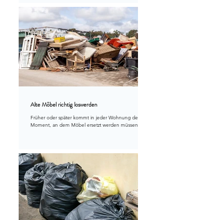
Nerven – und übergibt Haus oder Wohnung sauber
und vollständig.
Alte Möbel richtig loswerden
Früher oder später kommt in jeder Wohnung der
Moment, an dem Möbel ersetzt werden müssen. Ob
beim Umzug, bei einer Renovation oder einfach, weil
sich der Stil geändert hat – die Frage bleibt: Wohin
mit den alten Möbeln? In der Schweiz ist die
Entsorgung klar geregelt, und wer rechtzeitig plant,
spart nicht nur Zeit, sondern auch Geld und Nerven.