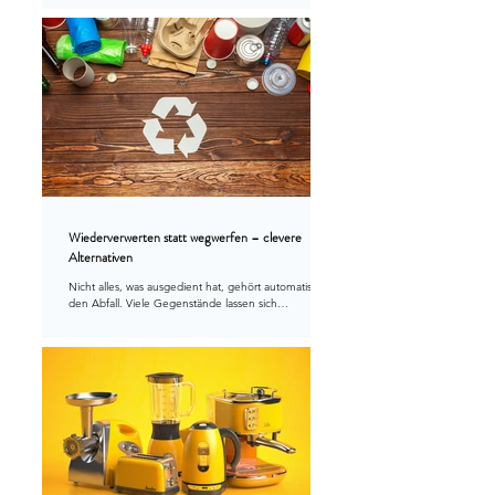
möglichst sinnvoll weiterverwendet werden — oder
sicher entsorgt, wenn keine Verwertung möglich ist.
Wiederverwerten statt wegwerfen – clevere
Alternativen
Nicht alles, was ausgedient hat, gehört automatisch in
den Abfall. Viele Gegenstände lassen sich
weiterverwenden, reparieren oder in eine neue
Funktion verwandeln. „Wiederverwerten statt
wegwerfen“ ist längst mehr als ein Umwelttrend – es
ist ein bewusster Umgang mit Ressourcen und eine
Haltung, die in der Schweiz immer stärker gelebt wird.