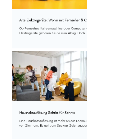
Alte Elektrogeräte: Wohin mit Fernseher & Co.?
Ob Fernseher, Kaffeemaschine oder Computer –
Elektrogeräte gehören heute zum Alltag. Doch
irgendwann ist auch ihre Lebensdauer vorbei. In der
Schweiz dürfen alte Elektrogeräte nicht über den
normalen Hauskehricht entsorgt werden. Sie gelten
als sogenannte Sonderabfälle und müssen separat
abgegeben werden, um wertvolle Rohstoffe
zurückzugewinnen und Schadstoffe korrekt zu
behandeln.
Haushaltsauflösung Schritt für Schritt
Eine Haushaltsauflösung ist mehr als das Leerräumen
von Zimmern. Es geht um Struktur, Zeitmanagement
und das gute Gefühl, Dinge korrekt zu verwerten.
Wer mit Plan vorgeht, spart Wege, Kosten und