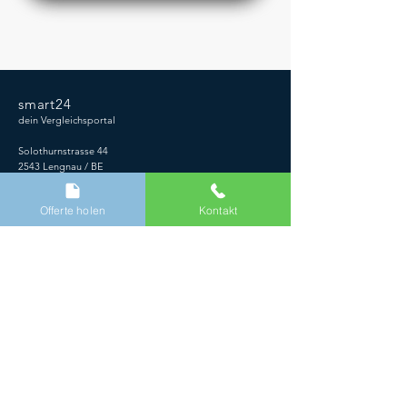
smart24
dein Vergleichsportal
Solothurnstrasse 44
2543 Lengnau / BE
058 /
894 01 25
Offerte holen
Kontakt
Über un
s
Kontakt & Support
Partner werden
AGBs
Datenschutz
Impressum
Reinigung Offerte