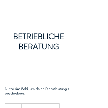
smart24
BETRIEBLICHE
BERATUNG
Nutze das Feld, um deine Dienstleistung zu
beschreiben.
₺150