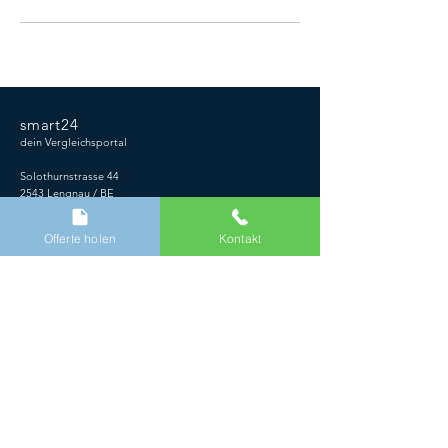
smart24
dein Vergleichsportal
Solothurnstrasse 44
2543 Lengnau / BE
058 /
894 01 25
Offerte holen
Kontakt
Über un
s
Kontakt & Support
Partner werden
AGBs
Datenschutz
Impressum