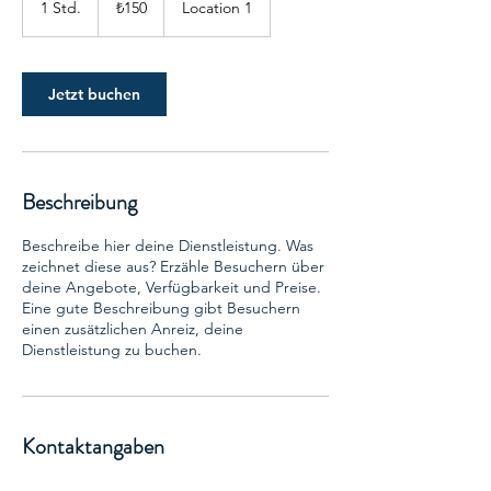
Türk
1 Std.
1
₺150
Location 1
lirası
S
t
d
Jetzt buchen
Beschreibung
Beschreibe hier deine Dienstleistung. Was
zeichnet diese aus? Erzähle Besuchern über
deine Angebote, Verfügbarkeit und Preise.
Eine gute Beschreibung gibt Besuchern
einen zusätzlichen Anreiz, deine
Dienstleistung zu buchen.
Kontaktangaben