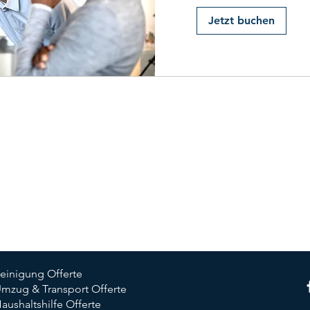
Jetzt buchen
einigung Offerte
mzug & Transport Offerte
aushaltshilfe Offerte