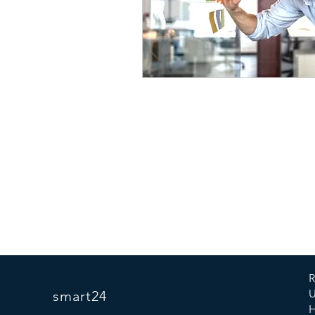
R
U
smart24
H