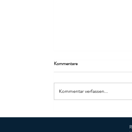
Kommentare
Kommentar verfassen...
Steuerbelastung clever reduzieren
– Grundlagen für Unternehmer
R