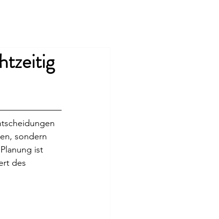
atgeber
Über uns
Kontakt
tzeitig
ntscheidungen 
en, sondern 
Planung ist 
rt des 