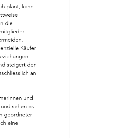
üh plant, kann 
ttweise 
n die 
mitglieder 
ermeiden.
enzielle Käufer 
beziehungen 
nd steigert den 
chliesslich an 
hmerinnen und 
 und sehen es 
Ein geordneter 
ch eine 