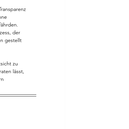
Transparenz 
hne 
fährden.
zess, der 
n gestellt 
icht zu 
aten lässt, 
rn 