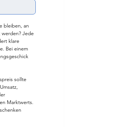
e bleiben, an 
t werden? Jede 
rt klare 
e. Bei einem 
ungsgeschick 
preis sollte 
 Umsatz, 
er 
ren Marktwerts. 
rschenken 