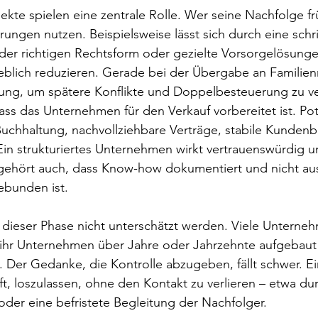
ekte spielen eine zentrale Rolle. Wer seine Nachfolge fr
rungen nutzen. Beispielsweise lässt sich durch eine schri
der richtigen Rechtsform oder gezielte Vorsorgelösunge
eblich reduzieren. Gerade bei der Übergabe an Familien
atung, um spätere Konflikte und Doppelbesteuerung zu v
ass das Unternehmen für den Verkauf vorbereitet ist. Pot
Buchhaltung, nachvollziehbare Verträge, stabile Kunden
Ein strukturiertes Unternehmen wirkt vertrauenswürdig u
gehört auch, dass Know-how dokumentiert und nicht auss
ebunden ist.
 dieser Phase nicht unterschätzt werden. Viele Unterne
hr Unternehmen über Jahre oder Jahrzehnte aufgebaut
tät. Der Gedanke, die Kontrolle abzugeben, fällt schwer. 
t, loszulassen, ohne den Kontakt zu verlieren – etwa dur
der eine befristete Begleitung der Nachfolger.